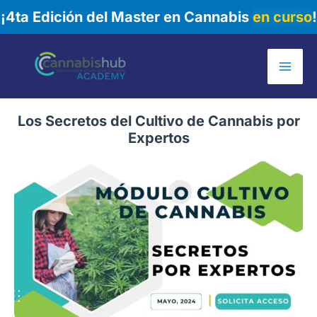
¡4ta Edición del Master en Cannabis
en curso
!
Ir
al
Mai
contenido
Me
Los Secretos del Cultivo de Cannabis por
Expertos