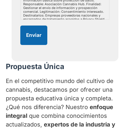
Información básica sobre protección de datos.
Responsable: Asociación Cannabis Hub. Finalidad:
Gestionar el envío de información y prospección
comercial. Legitimación: Consentimiento interesado.
Destinatarios: Empresas proveedoras nacionales y
encargados de tratamiento acogidos a Privacy Shield.
Derechos: Acceder, rectificar y suprimir los datos, así
como otros derechos como se explica en la
información adicional. Información adicional: puedes
consultar la información adicional y detallada sobre
Enviar
protección de datos en este
link
.
Propuesta Única
En el competitivo mundo del cultivo de
cannabis, destacamos por ofrecer una
propuesta educativa única y completa.
¿Qué nos diferencia? Nuestro
enfoque
integral
que combina conocimientos
actualizados,
expertos de la industria y