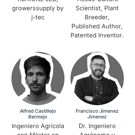
growerssupply by
Scientist, Plant
j-tec
Breeder,
Published Author,
Patented Inventor.
Alfred Castillejo
Francisco Jimenez
Bermejo
Jimenez
Ingeniero Agrícola
Dr. Ingeniero
con Máster en
Agrónomo y