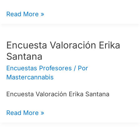
Encuesta
Read More »
Valoración
Hernan
Bocaz
Encuesta Valoración Erika
Santana
Encuestas Profesores
/ Por
Mastercannabis
Encuesta Valoración Erika Santana
Encuesta
Read More »
Valoración
Erika