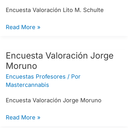
Encuesta Valoración Lito M. Schulte
Encuesta
Read More »
Valoración
Lito
M
Encuesta Valoración Jorge
Schulte
Moruno
Encuestas Profesores
/ Por
Mastercannabis
Encuesta Valoración Jorge Moruno
Encuesta
Read More »
Valoración