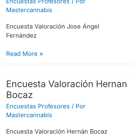
Encuestas Profesores
/ Por
Mastercannabis
Encuesta Valoración Jose Ángel
Fernández
Encuesta
Read More »
Valoración
Jose
Angel
Encuesta Valoración Hernan
Fernandez
Bocaz
Encuestas Profesores
/ Por
Mastercannabis
Encuesta Valoración Hernán Bocaz