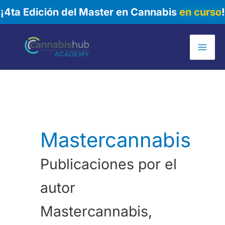
¡4ta Edición del Master en Cannabis
en curso
!
Ir
al
Mai
contenido
Me
Mastercannabis
Publicaciones por el
autor
Mastercannabis,