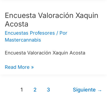
Guillermo
Fernandez
Encuesta Valoración Xaquin
Acosta
Encuestas Profesores
/ Por
Mastercannabis
Encuesta Valoración Xaquin Acosta
Encuesta
Read More »
Valoración
Xaquin
Paginación
Acosta
1
2
3
Siguiente
→
de
entradas