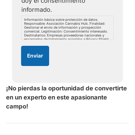
doy el consentimiento
informado.
Información básica sobre protección de datos.
Responsable: Asociación Cannabis Hub. Finalidad:
Gestionar el envío de información y prospección
comercial. Legitimación: Consentimiento interesado.
Destinatarios: Empresas proveedoras nacionales y
encargados de tratamiento acogidos a Privacy Shield.
Derechos: Acceder, rectificar y suprimir los datos, así
como otros derechos como se explica en la
información adicional. Información adicional: puedes
consultar la información adicional y detallada sobre
Enviar
protección de datos en este
link
.
¡No pierdas la oportunidad de convertirte
en un experto en este apasionante
campo!