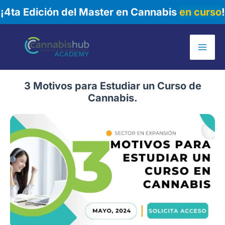
¡4ta Edición del Master en Cannabis
en curso
!
Ir
al
Mai
contenido
Me
3 Motivos para Estudiar un Curso de
Cannabis.