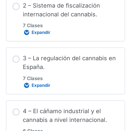
2 – Sistema de fiscalización
0% COMPLETADO
0/9 pasos
internacional del cannabis.
7 Clases
1. Introducción
Expandir
Contenido de la Lección
2. Actualidad sociopolítica del cannabis
3 – La regulación del cannabis en
0% COMPLETADO
0/7 pasos
España.
3. La génesis del sistema de
7 Clases
fiscalización internacional de
1. Introducción. Sistema de fiscalización
Expandir
estupefacientes.
internacional de las drogas.
Contenido de la Lección
4 – El cáñamo industrial y el
4. Conferencia de Ginebra.
2. Las convenciones de 1961, 1971 y
0% COMPLETADO
0/7 pasos
cannabis a nivel internacional.
1988.
6 Clases