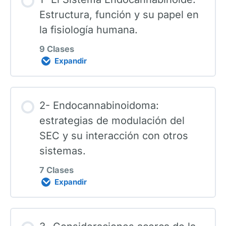
Estructura, función y su papel en
Christopher Leavitt
la fisiología humana.
9 Clases
Alfred Castillejo
Expandir
Diego Bertone
Contenido de la Lección
2- Endocannabinoidoma:
0% COMPLETADO
0/9 pasos
estrategias de modulación del
Veronica Codesido
SEC y su interacción con otros
sistemas.
1. Presentación e introducción.
Luís Matias
7 Clases
Expandir
2. La planta en el sistema
Julian Klehenz
endocannabinoide y potencial
Contenido de la Lección
terapéutico.