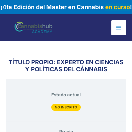
¡4ta Edición del Master en Cannabis
en curso
!
Ir
al
Mai
contenido
Me
TÍTULO PROPIO: EXPERTO EN CIENCIAS
Y POLÍTICAS DEL CÁNNABIS
Estado actual
NO INSCRITO
Precio