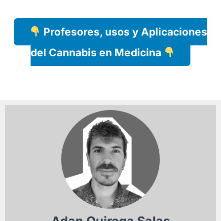
Profesores, u
sos y Aplicaciones
del Cannabis en Medicina
Adan Quiroga Salas