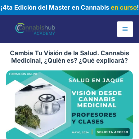
¡4ta Edición del Master en Cannabis
en curso
!
Ir
al
Mai
contenido
Me
Cambia Tu Visión de la Salud. Cannabis
Medicinal, ¿Quién es? ¿Qué explicará?